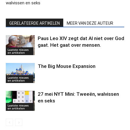
walvissen en seks
GERELATEERDE ARTIKELEN
MEER VAN DEZE AUTEUR
Paus Leo XIV zegt dat AI niet over God
gaat. Het gaat over mensen.
Laatste nieuws
en artikelen
The Big Mouse Expansion
Laatste nieuws
en artikelen
27 mei NYT Mini: Tweeën, walvissen
en seks
Laatste nieuws
en artikelen