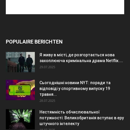
POPULAIRE BERICHTEN
Я живу в місті, де розгортається нова
захоплююча кримінальна драма Netflix....
29.07.2025
Сьогоднішні новини NYT: поради та
відповіді у спортивному випуску 19
травня...
28.07.2025
Нестямність обчислювальної
потужності: Великобританія вступає в еру
штучного інтелекту
18.07.2025