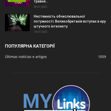
травня...
28.07.2025
Нестямність обчислювальної
потужності: Великобританія вступає в еру
штучного інтелекту
18.07.2025
ПОПУЛЯРНА КАТЕГОРІЇ
Últimas notícias e artigos
1059