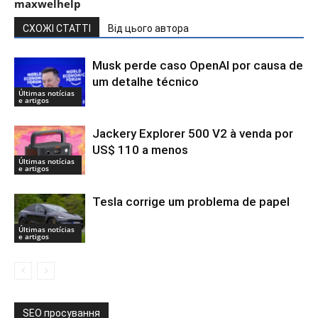
maxwelhelp
СХОЖІ СТАТТІ
Від цього автора
Musk perde caso OpenAI por causa de
um detalhe técnico
Últimas notícias
e artigos
Jackery Explorer 500 V2 à venda por
US$ 110 a menos
Últimas notícias
e artigos
Tesla corrige um problema de papel
Últimas notícias
e artigos
SEO просування